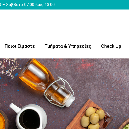
0 – Σάββατο 07.00 έως 13.00
Ποιοι Είμαστε
Τμήματα & Υπηρεσίες
Check Up
Κεφαλαλγίας
Μαγνητικής Τομογραφία
Δερματολογίας
Μαγνητική Τομογραφία Κ
Μικροβιολογικό
γικό
Νευρολογικό
ος – Λιπομέτρησης
Ορθοπεδικό Χειρουργικό
Οστεοπόρωσης
οσκοπικό
Ουρολογικό – Ανδρολογι