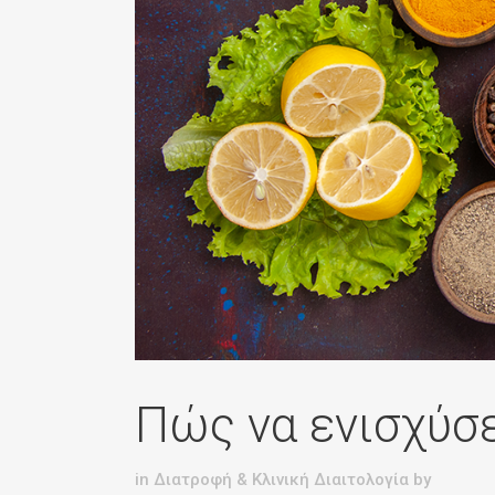
Γενικής Ιατρικής
Γενικής Χειρουργικής
Γυναικολογικό
Δερματολογικό – Αφροδισ
Διαιτολογικό – Διατροφολ
Ενδοκρινολογικό – Διαβητ
Καρδιολογικό – Stress Ech
Πώς να ενισχύσε
in
Διατροφή & Κλινική Διαιτολογία
by