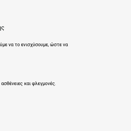
ης
ύμε να το ενισχύσουμε, ώστε να
 ασθένειες και φλεγμονές.