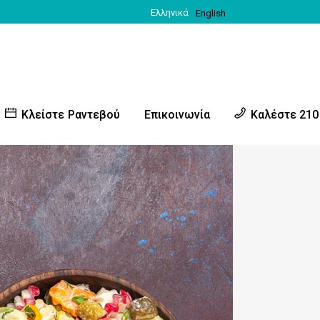
Ελληνικά
English
Κλείστε Ραντεβού
Επικοινωνία
Καλέστε 210
ς
αρδιάς
 – Τραυματολογίας
κό