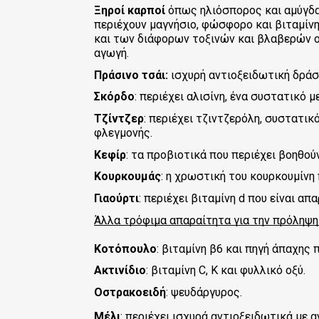
Ξηροί καρποί
όπως ηλιόσπορος και αμύγδαλ
περιέχουν μαγνήσιο, φώσφορο και βιταμίν
και των διάφορων τοξινών και βλαβερών ο
αγωγή.
Πράσινο τσάι:
ισχυρή αντιοξειδωτική δρά
Σκόρδο
: περιέχει αλισίνη, ένα συστατικό 
Τζίντζερ
: περιέχει τζιντζερόλη, συστατι
φλεγμονής.
Κεφίρ
: τα προβιοτικά που περιέχει βοηθο
Κουρκουμάς
: η χρωστική του κουρκουμίνη 
Γιαούρτι
: περιέχει βιταμίνη d που είναι α
Άλλα τρόφιμα απαραίτητα για την πρόληψη
Κοτόπουλο
: βιταμίνη β6 και πηγή άπαχης
Ακτινίδιο
: βιταμίνη C, K και φυλλικό οξύ.
Οστρακοειδή
: ψευδάργυρος.
Μέλι
: περιέχει ισχυρά αντιοξειδωτικά με 