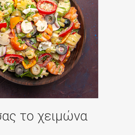
οντιών
 Νευροωτολογικό
αμικά (ABR)
σας το χειμώνα