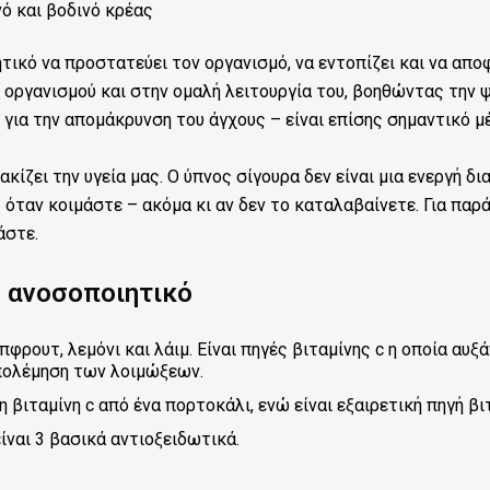
ινό και βοδινό κρέας
κό να προστατεύει τον οργανισμό, να εντοπίζει και να αποφε
 οργανισμού και στην ομαλή λειτουργία του, βοηθώντας την 
ι για την απομάκρυνση του άγχους – είναι επίσης σημαντικό μ
κίζει την υγεία μας. Ο ύπνος σίγουρα δεν είναι μια ενεργή δ
ταν κοιμάστε – ακόμα κι αν δεν το καταλαβαίνετε. Για παρά
άστε.
 ανοσοποιητικό
έιπφρουτ, λεμόνι και λάιμ. Είναι πηγές βιταμίνης c η οποία α
πολέμηση των λοιμώξεων.
η βιταμίνη c από ένα πορτοκάλι, ενώ είναι εξαιρετική πηγή βι
είναι 3 βασικά αντιοξειδωτικά.