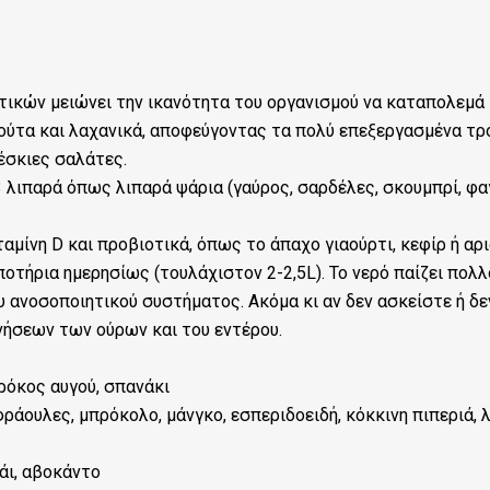
ικών μειώνει την ικανότητα του οργανισμού να καταπολεμά τ
ύτα και λαχανικά, αποφεύγοντας τα πολύ επεξεργασμένα τρό
έσκιες σαλάτες.
ιπαρά όπως λιπαρά ψάρια (γαύρος, σαρδέλες, σκουμπρί, φαγκρ
ίνη D και προβιοτικά, όπως το άπαχο γιαούρτι, κεφίρ ή αρι
τήρια ημερησίως (τουλάχιστον 2-2,5L). Το νερό παίζει πολ
 ανοσοποιητικού συστήματος. Ακόμα κι αν δεν ασκείστε ή δ
νήσεων των ούρων και του εντέρου.
κρόκος αυγού, σπανάκι
 φράουλες, μπρόκολο, μάνγκο, εσπεριδοειδή, κόκκινη πιπεριά, 
άι, αβοκάντο