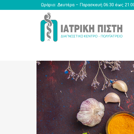
Ωράριο: Δευτέρα – Παρασκευή 06:30 έως 21:0
Αγγειοχειρουργικό
Αιμοληψία Κατ’ οίκον
Αισθητικής – Κοσμητικής 
Ακτινολογικό
Αλλεργιολογικό – Ανοσολο
Ανάλυσης Σύστασης Σώματ
Αξονικής Τομογραφίας
Γαστρεντερολογικό – Ενδ