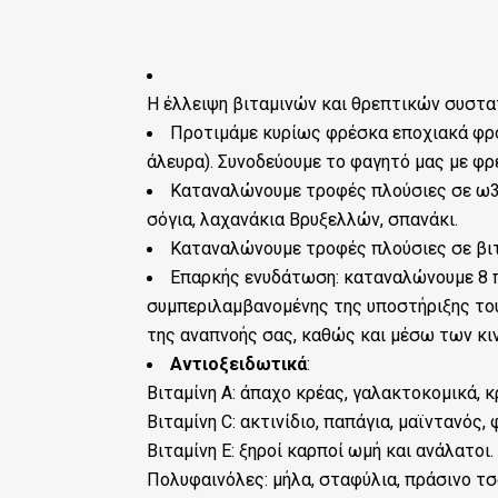
Η έλλειψη βιταμινών και θρεπτικών συστατ
Προτιμάμε κυρίως φρέσκα εποχιακά φρο
άλευρα). Συνοδεύουμε το φαγητό μας με φρ
Καταναλώνουμε τροφές πλούσιες σε ω3 λ
σόγια, λαχανάκια Βρυξελλών, σπανάκι.
Καταναλώνουμε τροφές πλούσιες σε βιταμ
Επαρκής ενυδάτωση: καταναλώνουμε 8 πο
συμπεριλαμβανομένης της υποστήριξης του
της αναπνοής σας, καθώς και μέσω των κι
Αντιοξειδωτικά
:
Βιταμίνη Α: άπαχο κρέας, γαλακτοκομικά, 
Βιταμίνη C: ακτινίδιο, παπάγια, μαϊντανός,
Βιταμίνη Ε: ξηροί καρποί ωμή και ανάλατοι.
Πολυφαινόλες: μήλα, σταφύλια, πράσινο τσ