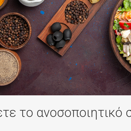
Παρακέντηση/FNA FNB
Πνευμονολογικό
Ρευματολογικό
ιολογικό
Υπερήχων & Triplex
ογικό
Ψηφιακής Μαστογραφίας
ολογικό
Ψηφιακής Πανοραμικής Δ
o
Ωτορινολαρυγγολογικό –
Ακουστικά Προκλητά Δυν
τε το ανοσοποιητικό 