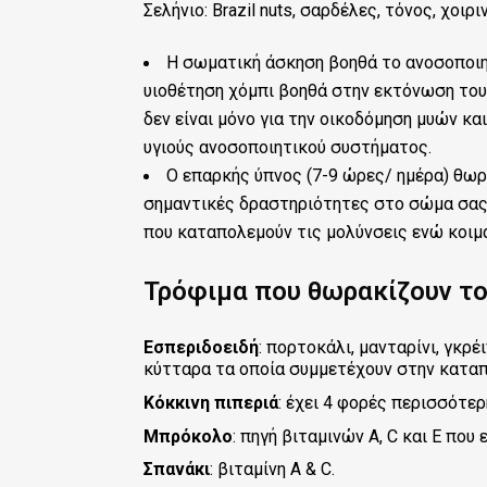
Σελήνιο: Brazil nuts, σαρδέλες, τόνος, χοιρ
Η σωματική άσκηση βοηθά το ανοσοποιητι
υιοθέτηση χόμπι βοηθά στην εκτόνωση του
δεν είναι μόνο για την οικοδόμηση μυών κα
υγιούς ανοσοποιητικού συστήματος.
Ο επαρκής ύπνος (7-9 ώρες/ ημέρα) θωρα
σημαντικές δραστηριότητες στο σώμα σας ό
που καταπολεμούν τις μολύνσεις ενώ κοιμ
Τρόφιμα που θωρακίζουν το
Εσπεριδοειδή
: πορτοκάλι, μανταρίνι, γκρ
κύτταρα τα οποία συμμετέχουν στην κατα
Κόκκινη
πιπεριά
: έχει 4 φορές περισσότερ
Μπρόκολο
: πηγή βιταμινών Α, C και Ε που 
Σπανάκι
: βιταμίνη Α & C.