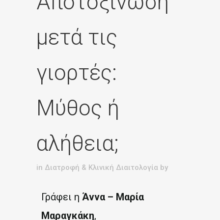
Αποτοξίνωση
μετά τις
γιορτές:
Μύθος ή
αλήθεια;
in
Διατροφή & Κλινική Διαιτολογία
by
Γράφει η
Άννα – Μαρία
Μαραγκάκη
,