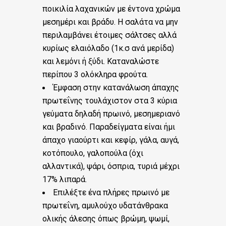
ποικιλία λαχανικών με έντονα χρώμα
μεσημέρι και βράδυ.
Η σαλάτα να μην
περιλαμβάνει έτοιμες σάλτσες αλλά
κυρίως ελαιόλαδο (1κ.σ ανά μερίδα)
και λεμόνι ή ξύδι. Καταναλώστε
περίπου 3 ολόκληρα φρούτα.
Έμφαση στην κατανάλωση άπαχης
πρωτεΐνης τουλάχιστον στα 3 κύρια
γεύματα δηλαδή πρωινό, μεσημεριανό
και βραδινό. Παραδείγματα είναι ήμι
άπαχο γιαούρτι και κεφίρ, γάλα, αυγά,
κοτόπουλο, γαλοπούλα (όχι
αλλαντικά), ψάρι, όσπρια, τυριά μέχρι
17% λιπαρά.
Επιλέξτε ένα πλήρες πρωινό με
πρωτεΐνη, αμυλούχο υδατάνθρακα
ολικής άλεσης όπως βρώμη, ψωμί,