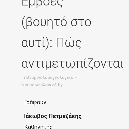
Εμβοές
(βουητό στο
αυτί): Πώς
αντιμετωπίζονται
in
Ωτορινολαρυγγολογικό –
Νευροωτολογικό
by
Γράφουν:
Ιάκωβος Πετμεζάκης
,
Καθηγητής