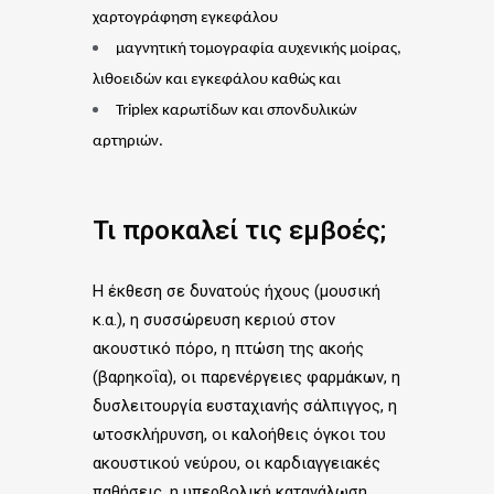
χαρτογράφηση εγκεφάλου
μαγνητική τομογραφία αυχενικής μοίρας,
λιθοειδών και εγκεφάλου καθώς και
Triplex καρωτίδων και σπονδυλικών
αρτηριών.
Τι προκαλεί τις εμβοές;
H έκθεση σε δυνατούς ήχους (μουσική
κ.α.), η συσσώρευση κεριού στον
ακουστικό πόρο, η πτώση της ακοής
(βαρηκοΐα), οι παρενέργειες φαρμάκων, η
δυσλειτουργία ευσταχιανής σάλπιγγος, η
ωτοσκλήρυνση, οι καλοήθεις όγκοι του
ακουστικού νεύρου, οι καρδιαγγειακές
παθήσεις, η υπερβολική κατανάλωση