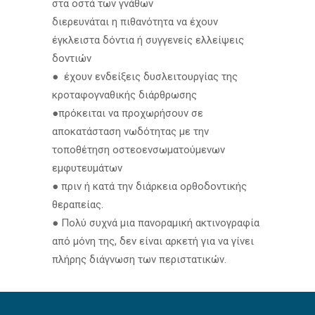
στα οστά των γνάθων
διερευνάται η πιθανότητα να έχουν
έγκλειστα δόντια ή συγγενείς ελλείψεις
δοντιών
● έχουν ενδείξεις δυσλειτουργίας της
κροταφογναθικής διάρθρωσης
●πρόκειται να προχωρήσουν σε
αποκατάσταση νωδότητας με την
τοποθέτηση οστεοενσωματούμενων
εμφυτευμάτων
● πριν ή κατά την διάρκεια ορθοδοντικής
θεραπείας.
● Πολύ συχνά μια πανοραμική ακτινογραφία
από μόνη της, δεν είναι αρκετή για να γίνει
πλήρης διάγνωση των περιστατικών.