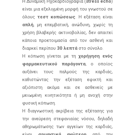
Η Δυναμική Ηχοκαρδιογραφία (
stress echo
)
είναι μια εξελιγμένη μορφή του γνωστού σε
όλους
τεστ κοπώσεως
. Η εξέταση είναι
απλή
, μη επεμβατική, ανώδυνη, χωρίς τη
χρήση βλαβερής ακτινοβολίας, δεν απαιτεί
κάποια προετοιμασία από τον ασθενή και
διαρκεί περίπου
30 λεπτά
στο σύνολο.
Η κόπωση γίνεται με τη
χορήγηση ενός
φαρμακευτικού παράγοντα
, ο οποίος
αυξάνει τους παλμούς της καρδιάς,
καθιστώντας την εξέταση εφικτή και
αξιόπιστη ακόμα και σε ασθενείς με
μειωμένη κινητικότητα ή μη ανοχή στην
φυσική κόπωση.
Η διαγνωστική ακρίβεια της εξέτασης για
την ανεύρεση στεφανιαίας νόσου, δηλαδή
αθηρωμάτωσης των αγγείων της καρδιάς,
είναι
σημαντικά ανώτερη
από την